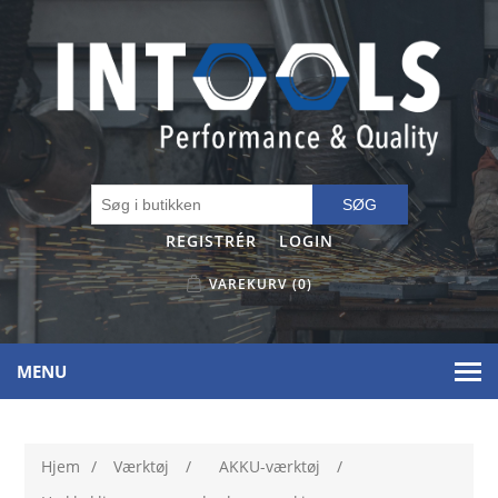
SØG
REGISTRÉR
LOGIN
VAREKURV
(0)
MENU
Hjem
/
Værktøj
/
AKKU-værktøj
/