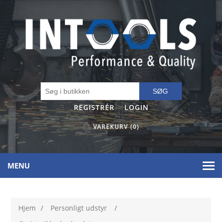
SØG
REGISTRÉR
LOGIN
VAREKURV
(0)
MENU
Hjem
/
Personligt udstyr
/