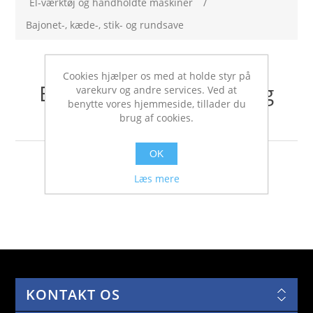
El-værktøj og håndholdte maskiner
/
Bajonet-, kæde-, stik- og rundsave
Cookies hjælper os med at holde styr på
Bajonet-, kæde-, stik- og
varekurv og andre services. Ved at
benytte vores hjemmeside, tillader du
rundsave
brug af cookies.
OK
Læs mere
KONTAKT OS