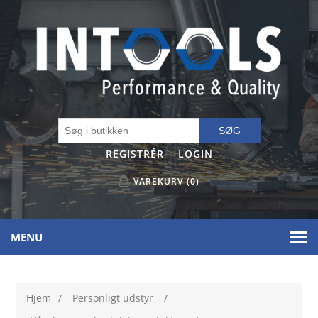
SØG
REGISTRÉR
LOGIN
VAREKURV
(0)
MENU
Hjem
/
Personligt udstyr
/