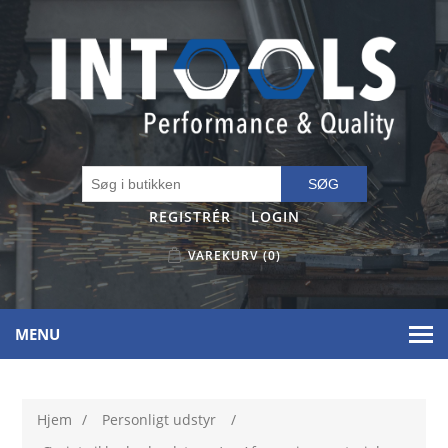
SØG
REGISTRÉR
LOGIN
VAREKURV
(0)
MENU
Hjem
/
Personligt udstyr
/