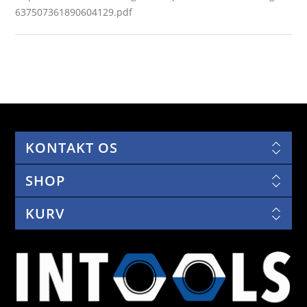
637507361890604129.pdf
KONTAKT OS
SHOP
KURV