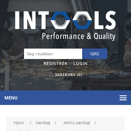
SØG
REGISTRÉR
LOGIN
VAREKURV
(0)
MENU
Hjem
/
Værktøj
/
AKKU-værktøj
/