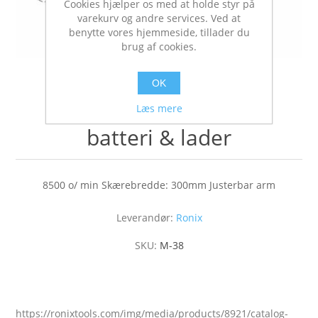
Cookies hjælper os med at holde styr på
varekurv og andre services. Ved at
benytte vores hjemmeside, tillader du
brug af cookies.
OK
Kantklipper, 20V uden
Læs mere
batteri & lader
8500 o/ min Skærebredde: 300mm Justerbar arm
Leverandør:
Ronix
SKU:
M-38
https://ronixtools.com/img/media/products/8921/catalog-