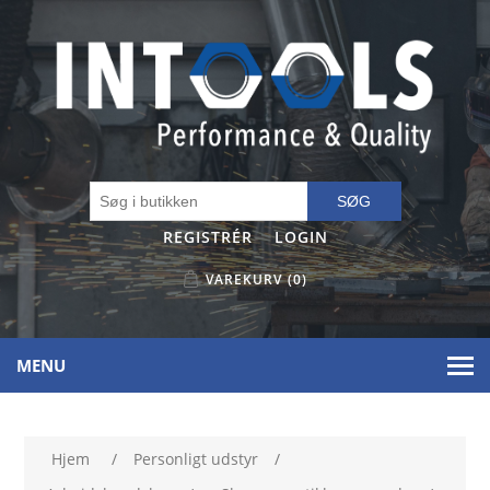
SØG
REGISTRÉR
LOGIN
VAREKURV
(0)
MENU
Hjem
/
Personligt udstyr
/