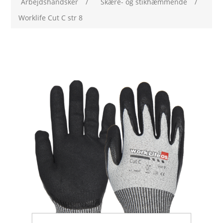
Arbejdshandsker
/
Skære- og stikhæmmende
/
Worklife Cut C str 8