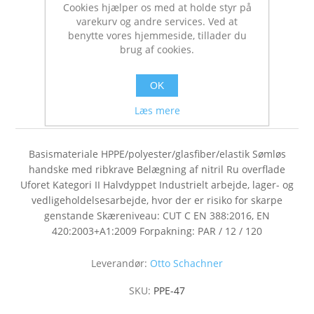
Cookies hjælper os med at holde styr på
varekurv og andre services. Ved at
benytte vores hjemmeside, tillader du
brug af cookies.
OK
Worklife Cut C str 8
Læs mere
Basismateriale HPPE/polyester/glasfiber/elastik Sømløs
handske med ribkrave Belægning af nitril Ru overflade
Uforet Kategori II Halvdyppet Industrielt arbejde, lager- og
vedligeholdelsesarbejde, hvor der er risiko for skarpe
genstande Skæreniveau: CUT C EN 388:2016, EN
420:2003+A1:2009 Forpakning: PAR / 12 / 120
Leverandør:
Otto Schachner
SKU:
PPE-47