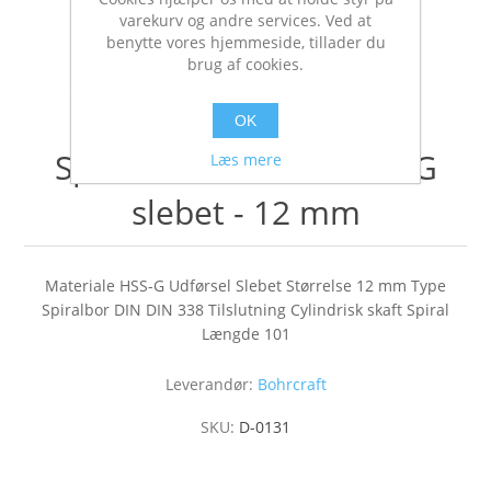
varekurv og andre services. Ved at
benytte vores hjemmeside, tillader du
brug af cookies.
OK
Spiral bor DIN 338 HSS-G
Læs mere
slebet - 12 mm
Materiale HSS-G Udførsel Slebet Størrelse 12 mm Type
Spiralbor DIN DIN 338 Tilslutning Cylindrisk skaft Spiral
Længde 101
Leverandør:
Bohrcraft
SKU:
D-0131