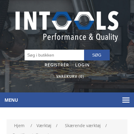
SØG
REGISTRÉR
LOGIN
VAREKURV
(0)
MENU
Hjem
/
Værktøj
/
Skærende værktøj
/