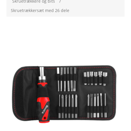
Skruetrækkere og bits
/
Skruetrækkersæt med 26 dele