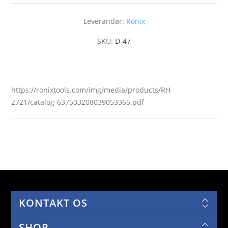
Leverandør:
Ronix
SKU:
D-47
https://ronixtools.com/img/media/products/RH-
2721/catalog-637503208039053365.pdf
KONTAKT OS
SHOP