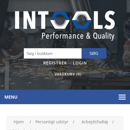
SØG
REGISTRÉR
LOGIN
VAREKURV
(0)
MENU
Hjem
/
Personligt udstyr
/
Arbejdsfodtøj
/