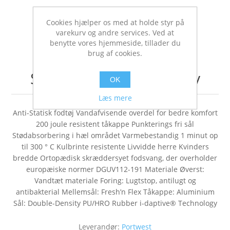
Cookies hjælper os med at holde styr på
varekurv og andre services. Ved at
benytte vores hjemmeside, tillader du
brug af cookies.
Sikkerhedssko K-Energy
OK
Læs mere
Anti-Statisk fodtøj Vandafvisende overdel for bedre komfort
200 joule resistent tåkappe Punkterings fri sål
Stødabsorbering i hæl området Varmebestandig 1 minut op
til 300 ° C Kulbrinte resistente Livvidde herre Kvinders
bredde Ortopædisk skræddersyet fodsvang, der overholder
europæiske normer DGUV112-191 Materiale Øverst:
Vandtæt materiale Foring: Lugtstop, antilugt og
antibakterial Mellemsål: Fresh’n Flex Tåkappe: Aluminium
Sål: Double-Density PU/HRO Rubber i-daptive® Technology
Leverandør:
Portwest