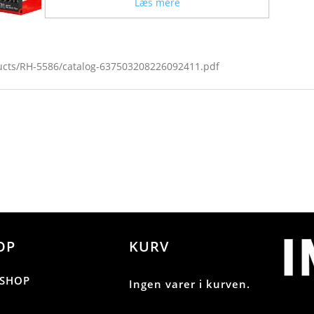
Læs mere
ducts/RH-5586/catalog-637503208226092411.pdf
OP
KURV
SHOP
Ingen varer i kurven.