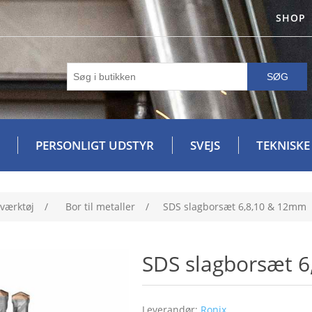
SHOP
SØG
PERSONLIGT UDSTYR
SVEJS
TEKNISKE
værktøj
/
Bor til metaller
/
SDS slagborsæt 6,8,10 & 12mm
SDS slagborsæt 
Leverandør:
Ronix