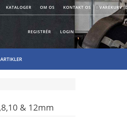
KATALOGER
OM OS
KONTAKT OS
VAREKURV
(
REGISTRÉR
LOGIN
 ARTIKLER
6,8,10 & 12mm