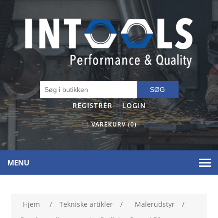
SØG
REGISTRÉR
LOGIN
VAREKURV
(0)
MENU
Hjem
/
Tekniske artikler
/
Malerudstyr
/