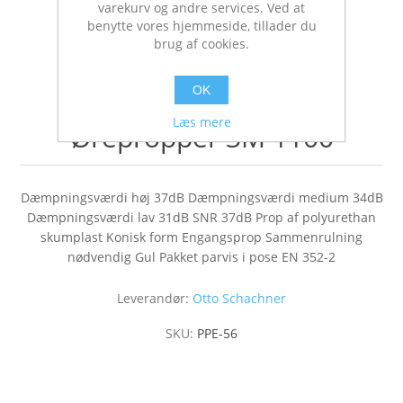
varekurv og andre services. Ved at
benytte vores hjemmeside, tillader du
brug af cookies.
OK
Læs mere
Ørepropper 3M 1100
Dæmpningsværdi høj 37dB Dæmpningsværdi medium 34dB
Dæmpningsværdi lav 31dB SNR 37dB Prop af polyurethan
skumplast Konisk form Engangsprop Sammenrulning
nødvendig Gul Pakket parvis i pose EN 352-2
Leverandør:
Otto Schachner
SKU:
PPE-56