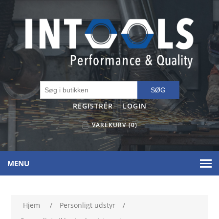
SØG
REGISTRÉR
LOGIN
VAREKURV
(0)
MENU
Hjem
/
Personligt udstyr
/