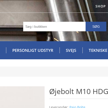
SHOP
SØG
PERSONLIGT UDSTYR
SVEJS
TEKNISKE
Øjebolt M10 HD
Leverandør:
Pajo Bolte