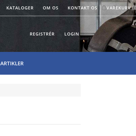
KATALOGER
OM OS
KONTAKT OS
VAREKURV
(
REGISTRÉR
LOGIN
 ARTIKLER
G