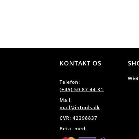
KONTAKT OS
SH
WEB
Telefon:
(+45) 50 87 44 31
Mail:
mail@intools.dk
CVR: 42398837
Betal med: