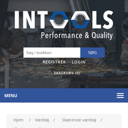
SØG
REGISTRÉR
LOGIN
VAREKURV
(0)
MENU
Hjem
/
Værktøj
/
Skærende værktøj
/