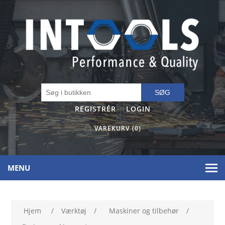
SØG
REGISTRÉR
LOGIN
VAREKURV
(0)
MENU
Hjem
/
Værktøj
/
Maskiner og tilbehør
/