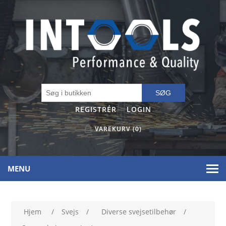
SØG
REGISTRÉR
LOGIN
VAREKURV
(0)
MENU
Hjem
/
Svejs
/
Diverse svejsetilbehør
/