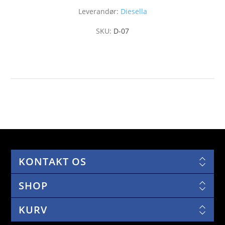
Leverandør:
Diesella
SKU:
D-07
KONTAKT OS
SHOP
KURV