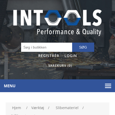
SØG
REGISTRÉR
LOGIN
VAREKURV
(0)
MENU
Hjem
/
Værktøj
/
Slibemateriel
/