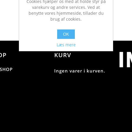
Cookies hjælper os med at holde styr på
varekurv og andre services. Ved at
benytte vores hjemmeside, tillader du
brug af cookies.
OK
Læs mere
OP
KURV
SHOP
Ingen varer i kurven.