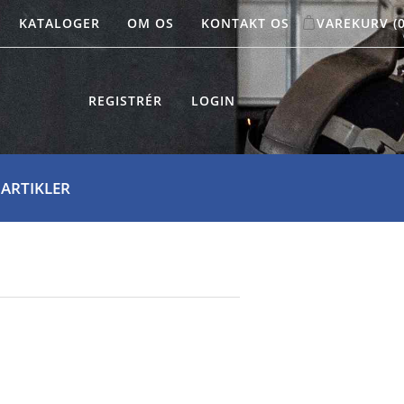
KATALOGER
OM OS
KONTAKT OS
VAREKURV
(
REGISTRÉR
LOGIN
 ARTIKLER