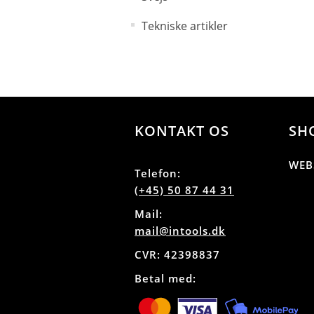
Tekniske artikler
KONTAKT OS
SH
WEB
Telefon:
(+45) 50 87 44 31
Mail:
mail@intools.dk
CVR: 42398837
Betal med: