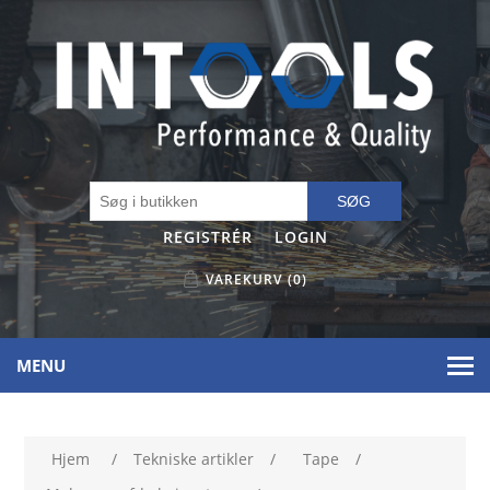
SØG
REGISTRÉR
LOGIN
VAREKURV
(0)
MENU
Hjem
/
Tekniske artikler
/
Tape
/