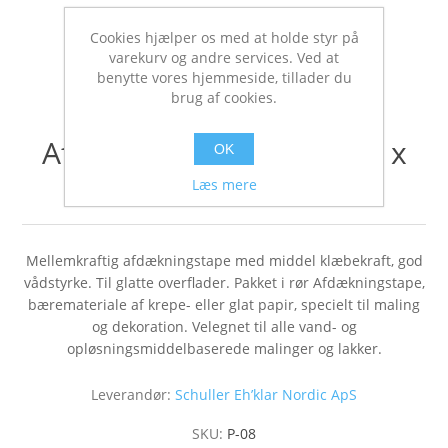
Cookies hjælper os med at holde styr på
varekurv og andre services. Ved at
benytte vores hjemmeside, tillader du
brug af cookies.
Afdækningstape 100mm x
OK
50m
Læs mere
Mellemkraftig afdækningstape med middel klæbekraft, god
vådstyrke. Til glatte overflader. Pakket i rør Afdækningstape,
bæremateriale af krepe- eller glat papir, specielt til maling
og dekoration. Velegnet til alle vand- og
opløsningsmiddelbaserede malinger og lakker.
Leverandør:
Schuller Eh’klar Nordic ApS
SKU:
P-08