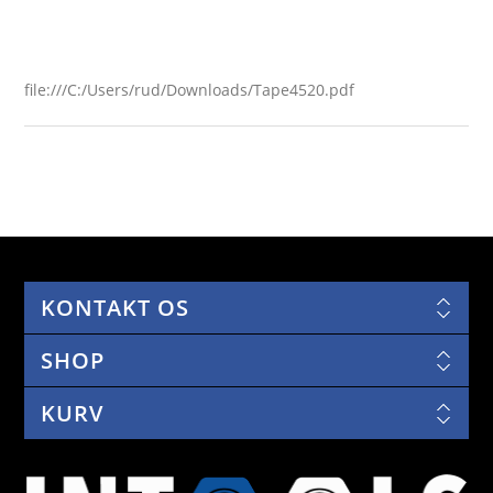
file:///C:/Users/rud/Downloads/Tape4520.pdf
KONTAKT OS
SHOP
KURV