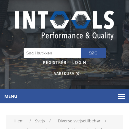
SØG
REGISTRÉR
LOGIN
VAREKURV
(0)
MENU
Hjem
/
Svejs
/
Diverse svejsetilbehør
/