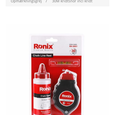
Opmærkningsgrej
/
30M kridtsnor incl kridt